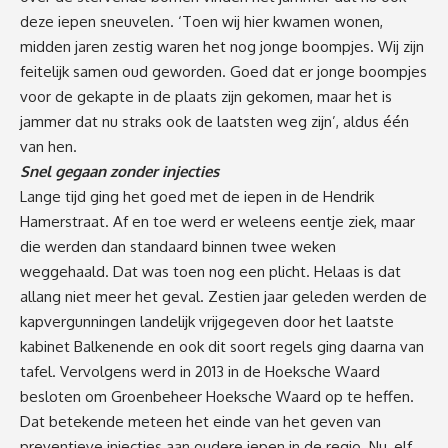
deze iepen sneuvelen. ‘Toen wij hier kwamen wonen,
midden jaren zestig waren het nog jonge boompjes. Wij zijn
feitelijk samen oud geworden. Goed dat er jonge boompjes
voor de gekapte in de plaats zijn gekomen, maar het is
jammer dat nu straks ook de laatsten weg zijn’, aldus één
van hen.
Snel gegaan zonder injecties
Lange tijd ging het goed met de iepen in de Hendrik
Hamerstraat. Af en toe werd er weleens eentje ziek, maar
die werden dan standaard binnen twee weken
weggehaald. Dat was toen nog een plicht. Helaas is dat
allang niet meer het geval. Zestien jaar geleden werden de
kapvergunningen landelijk vrijgegeven door het laatste
kabinet Balkenende en ook dit soort regels ging daarna van
tafel. Vervolgens werd in 2013 in de Hoeksche Waard
besloten om Groenbeheer Hoeksche Waard op te heffen.
Dat betekende meteen het einde van het geven van
preventieve injecties aan oudere iepen in de regio. Nu, elf