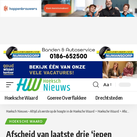
Aa
Lettergrootte
aanpassen
Hoeksche Waard
Goeree Overflakkee
Drechtsteden
Hoeksch Nieuws – Altijd als eerste op de hoogte in de Hoeksche Waard
>
Hoeksche Waard
>
Afscheid van laatste drie ‘iepen musketiers’ in ‘s-Gravendeel
HOEKSCHE WAARD
Afscheid van laatste drie ‘iepen