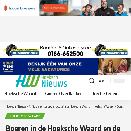
Aa
Lettergrootte
aanpassen
Hoeksche Waard
Goeree Overflakkee
Drechtsteden
Hoeksch Nieuws – Altijd als eerste op de hoogte in de Hoeksche Waard
>
Hoeksche Waard
>
Boeren in de Hoeksche Waard en de rest van het Rijnmondgebied hebben flink last van aanhoudende droogte
HOEKSCHE WAARD
Boeren in de Hoeksche Waard en de