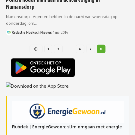
Numansdorp
Numansdorp - Agenten hebben in de nacht van woensdag op
donderdag, om…
Redactie Hoeksch Nieuws
1 mei 2014
1
2
…
6
7
8
Rubriek | EnergieGewoon: slim omgaan met energie