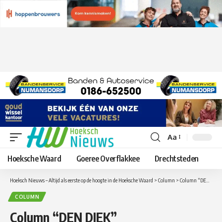
Aa
Lettergrootte
aanpassen
Hoeksche Waard
Goeree Overflakkee
Drechtsteden
Hoeksch Nieuws – Altijd als eerste op de hoogte in de Hoeksche Waard
>
Column
>
Column “DEN DIEK”
COLUMN
Column “DEN DIEK”