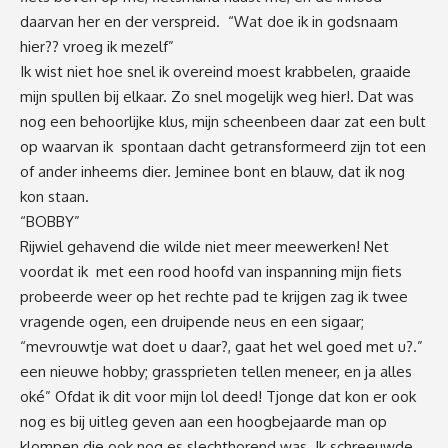
daarvan her en der verspreid. “Wat doe ik in godsnaam
hier?? vroeg ik mezelf”
Ik wist niet hoe snel ik overeind moest krabbelen, graaide
mijn spullen bij elkaar. Zo snel mogelijk weg hier!. Dat was
nog een behoorlijke klus, mijn scheenbeen daar zat een bult
op waarvan ik spontaan dacht getransformeerd zijn tot een
of ander inheems dier. Jeminee bont en blauw, dat ik nog
kon staan.
“BOBBY”
Rijwiel gehavend die wilde niet meer meewerken! Net
voordat ik met een rood hoofd van inspanning mijn fiets
probeerde weer op het rechte pad te krijgen zag ik twee
vragende ogen, een druipende neus en een sigaar;
“mevrouwtje wat doet u daar?, gaat het wel goed met u?.”
een nieuwe hobby; grassprieten tellen meneer, en ja alles
oké” Ofdat ik dit voor mijn lol deed! Tjonge dat kon er ook
nog es bij uitleg geven aan een hoogbejaarde man op
klompen die ook nog es slechthorend was. Ik schreeuwde