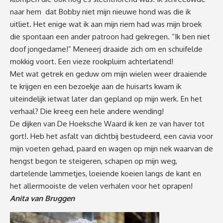
naar hem dat Bobby niet mijn nieuwe hond was die ik
uitliet. Het enige wat ik aan mijn riem had was mijn broek
die spontaan een ander patroon had gekregen. “Ik ben niet
doof jongedame!” Meneerj draaide zich om en schuifelde
mokkig voort. Een vieze rookpluim achterlatend!
Met wat getrek en geduw om mijn wielen weer draaiende
te krijgen en een bezoekje aan de huisarts kwam ik
uiteindelijk ietwat later dan gepland op mijn werk. En het
verhaal? Die kreeg een hele andere wending!
De dijken van De Hoeksche Waard ik ken ze van haver tot
gort!. Heb het asfalt van dichtbij bestudeerd, een cavia voor
mijn voeten gehad, paard en wagen op mijn nek waarvan de
hengst begon te steigeren, schapen op mijn weg,
dartelende lammetjes, loeiende koeien langs de kant en
het allermooiste de velen verhalen voor het oprapen!
Anita van Bruggen