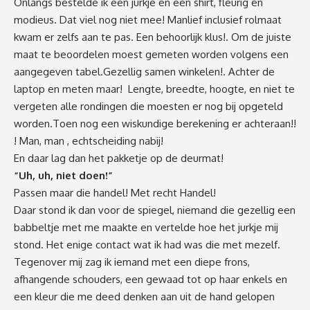
Onlangs bestelde ik een jurkje en een shirt, fleurig en
modieus. Dat viel nog niet mee! Manlief inclusief rolmaat
kwam er zelfs aan te pas. Een behoorlijk klus!. Om de juiste
maat te beoordelen moest gemeten worden volgens een
aangegeven tabel.Gezellig samen winkelen!. Achter de
laptop en meten maar! Lengte, breedte, hoogte, en niet te
vergeten alle rondingen die moesten er nog bij opgeteld
worden.Toen nog een wiskundige berekening er achteraan!!
! Man, man , echtscheiding nabij!
En daar lag dan het pakketje op de deurmat!
“Uh, uh, niet doen!”
Passen maar die handel! Met recht Handel!
Daar stond ik dan voor de spiegel, niemand die gezellig een
babbeltje met me maakte en vertelde hoe het jurkje mij
stond. Het enige contact wat ik had was die met mezelf.
Tegenover mij zag ik iemand met een diepe frons,
afhangende schouders, een gewaad tot op haar enkels en
een kleur die me deed denken aan uit de hand gelopen