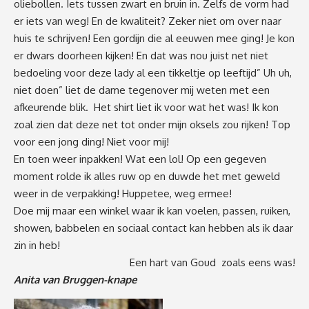
oliebollen. Iets tussen zwart en bruin in. Zelfs de vorm had
er iets van weg! En de kwaliteit? Zeker niet om over naar
huis te schrijven! Een gordijn die al eeuwen mee ging! Je kon
er dwars doorheen kijken! En dat was nou juist net niet
bedoeling voor deze lady al een tikkeltje op leeftijd” Uh uh,
niet doen” liet de dame tegenover mij weten met een
afkeurende blik. Het shirt liet ik voor wat het was! Ik kon
zoal zien dat deze net tot onder mijn oksels zou rijken! Top
voor een jong ding! Niet voor mij!
En toen weer inpakken! Wat een lol! Op een gegeven
moment rolde ik alles ruw op en duwde het met geweld
weer in de verpakking! Huppetee, weg ermee!
Doe mij maar een winkel waar ik kan voelen, passen, ruiken,
showen, babbelen en sociaal contact kan hebben als ik daar
zin in heb!
Een hart van Goud zoals eens was!
Anita van Bruggen-knape