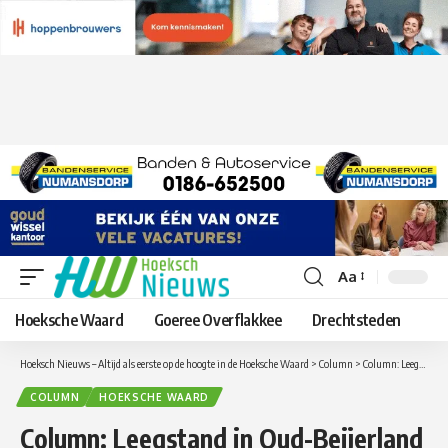
Aa
Lettergrootte
aanpassen
Hoeksche Waard
Goeree Overflakkee
Drechtsteden
Hoeksch Nieuws – Altijd als eerste op de hoogte in de Hoeksche Waard
>
Column
>
Column: Leegstand in Oud-Beijerland Centrum
COLUMN
HOEKSCHE WAARD
Column: Leegstand in Oud-Beijerland