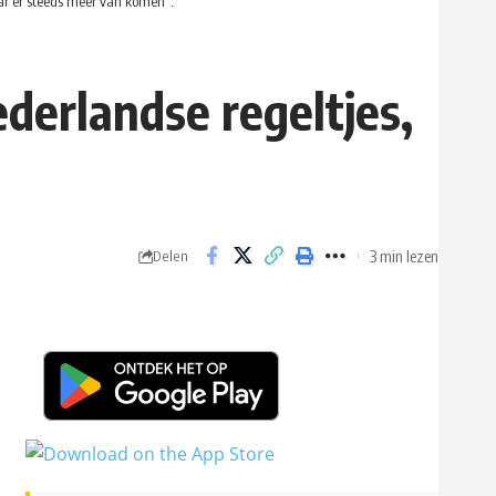
ar er steeds meer van komen”.
derlandse regeltjes,
3 min lezen
Delen