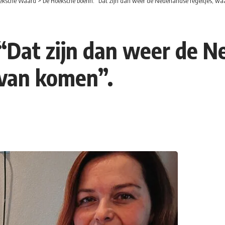
eksche Waard
>
De Hoeksche boerin: “Dat zijn dan weer de Nederlandse regeltjes, wa
“Dat zijn dan weer de Ne
 van komen”.