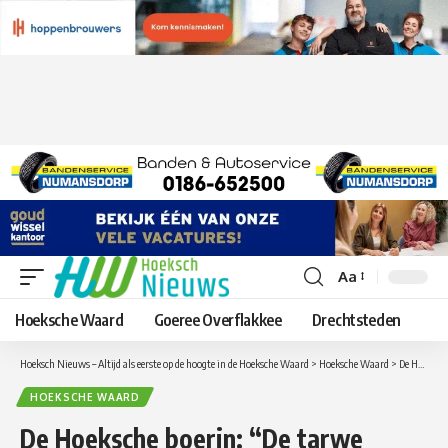
Aa
Lettergrootte
aanpassen
Hoeksche Waard
Goeree Overflakkee
Drechtsteden
Hoeksch Nieuws – Altijd als eerste op de hoogte in de Hoeksche Waard
>
Hoeksche Waard
>
De Hoeksche boerin: “De tarwe groeit mooi door.”
HOEKSCHE WAARD
De Hoeksche boerin: “De tarwe