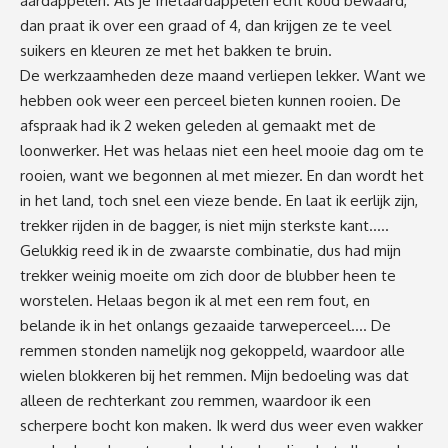
aardappelen. Als je frietaardappelen echt koud bewaard,
dan praat ik over een graad of 4, dan krijgen ze te veel
suikers en kleuren ze met het bakken te bruin.
De werkzaamheden deze maand verliepen lekker. Want we
hebben ook weer een perceel bieten kunnen rooien. De
afspraak had ik 2 weken geleden al gemaakt met de
loonwerker. Het was helaas niet een heel mooie dag om te
rooien, want we begonnen al met miezer. En dan wordt het
in het land, toch snel een vieze bende. En laat ik eerlijk zijn,
trekker rijden in de bagger, is niet mijn sterkste kant…..
Gelukkig reed ik in de zwaarste combinatie, dus had mijn
trekker weinig moeite om zich door de blubber heen te
worstelen. Helaas begon ik al met een rem fout, en
belande ik in het onlangs gezaaide tarweperceel…. De
remmen stonden namelijk nog gekoppeld, waardoor alle
wielen blokkeren bij het remmen. Mijn bedoeling was dat
alleen de rechterkant zou remmen, waardoor ik een
scherpere bocht kon maken. Ik werd dus weer even wakker