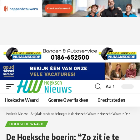
Aa
Lettergrootte
aanpassen
Hoeksche Waard
Goeree Overflakkee
Drechtsteden
Hoeksch Nieuws – Altijd als eerste op de hoogte in de Hoeksche Waard
>
Hoeksche Waard
>
De Hoeksche boerin: “Zo zit je te wachten op buitje regen en zo staat heel je akker onder water”.
HOEKSCHE WAARD
De Hoeksche boerin: “Zo zit je te