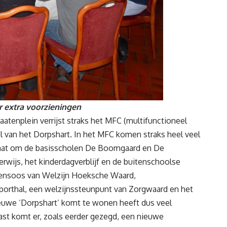
r extra voorzieningen
atenplein verrijst straks het MFC (multifunctioneel
l van het Dorpshart. In het MFC komen straks heel veel
 gaat om de basisscholen De Boomgaard en De
rwijs, het kinderdagverblijf en de buitenschoolse
erensoos van Welzijn Hoeksche Waard,
orthal, een welzijnssteunpunt van Zorgwaard en het
ieuwe ‘Dorpshart’ komt te wonen heeft dus veel
ast komt er, zoals eerder gezegd, een nieuwe