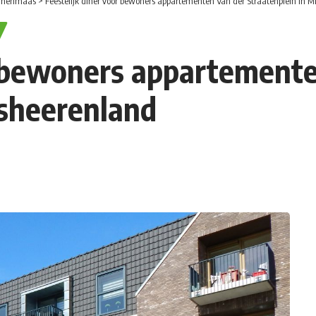
nnenmaas
>
Feestelijk diner voor bewoners appartementen Van der Straatenplein in 
r bewoners appartement
nsheerenland