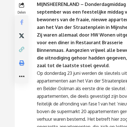
MIJNSHEERENLAND – Donderdagmiddag
september was een feestelijke middag 
Delen
bewoners van de fraaie, nieuwe appart
aan het Van der Straatenplein in Mijnsh
Zij waren allemaal door HW Wonen uitg
voor een diner in Restaurant Brasserie
Binnenmaas. Aangezien vrijwel alle bew
die uitnodiging gehoor hadden gegeven,
zaal tot de laatste stoel gevuld.
Op donderdag 23 juni werden de sleutels ui
appartementen aan het Van der Straatenple
en Belder-Dolman als eerste drie de sleutel
appartementen, die deels gevestigd zijn 
feitelijk de afronding van fase 1 van het ‘ni
boven de supermarkt 20 appartementen gerea
verhuur waren bestemd. Het betreft hier zo
opgezette appartementen, die zich op lette