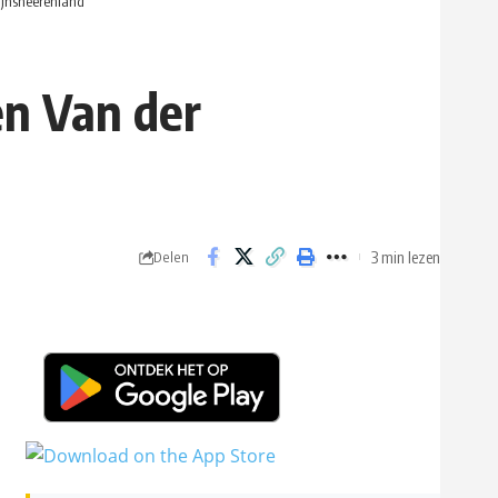
Mijnsheerenland
en Van der
3 min lezen
Delen