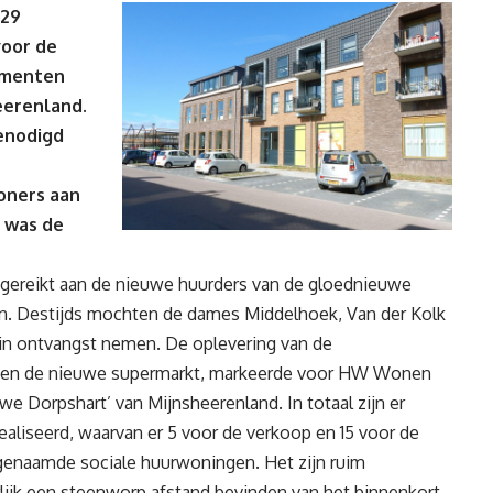
 29
voor de
ementen
eerenland.
enodigd
oners aan
 was de
tgereikt aan de nieuwe huurders van de gloednieuwe
in. Destijds mochten de dames Middelhoek, Van der Kolk
 in ontvangst nemen. De oplevering van de
boven de nieuwe supermarkt, markeerde voor HW Wonen
euwe Dorpshart’ van Mijnsheerenland. In totaal zijn er
liseerd, waarvan er 5 voor de verkoop en 15 voor de
genaamde sociale huurwoningen. Het zijn ruim
rlijk een steenworp afstand bevinden van het binnenkort