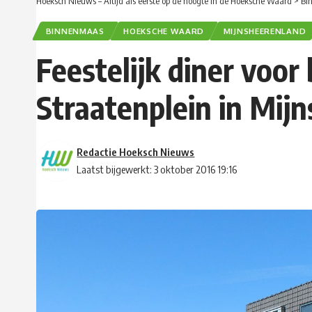
Hoeksch Nieuws – Altijd als eerste op de hoogte in de Hoeksche Waard
>
Bi
BINNENMAAS
HOEKSCHE WAARD
MIJNSHEERENLAND
Feestelijk diner voo
Straatenplein in Mij
Redactie Hoeksch Nieuws
Laatst bijgewerkt: 3 oktober 2016 19:16