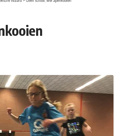
eksche Waard
>
Geen school, wel apenkooien
enkooien