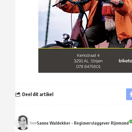
Deel dit artikel
Sanne Waldekker - Regioverslaggever Rijnmond
Door