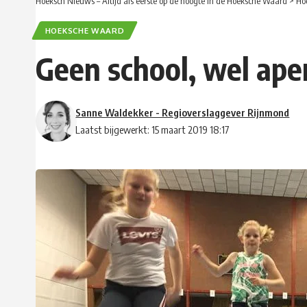
Hoeksch Nieuws – Altijd als eerste op de hoogte in de Hoeksche Waard
>
Ho
HOEKSCHE WAARD
Geen school, wel ap
Sanne Waldekker - Regioverslaggever Rijnmond
Laatst bijgewerkt: 15 maart 2019 18:17