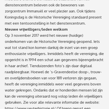
dienstencentrum beleven ook de bewoners van
zorgcentrum Immanuël er veel plezier aan. Ook tijdens
Koningsdag is de Historische Vereniging standaard present
met een tentoonstelling in het dienstencentrum.
Nieuwe vrijwilligers/leden welkom
Op 3 november 2017 werd het nieuwe (huidige)
onderkomen van de Historische Vereniging geopend. Iets
wat tot stand kon komen dankzij de inzet van een groep
enthousiaste vrijwilligers. Inmiddels heeft de vereniging, die
opgericht is in 1994 een schat aan gegevens bijeengebracht
in haar archief. Tienduizenden foto’s zijn daar digitaal
raadpleegbaar. Hoewel de ’s-Gravendeelse doop-, trouw-
en overlijdensboeken van voor 1811 verloren zijn gegaan,
heeft de vereniging inmiddels weer veel gegevens boven
water gekregen.
Ondanks dat er honderden mensen lid zijn
kan de vereniging uiteraard nog volop leden én vrijwilligers
gebruiken. Zie voor alle relevante informatie de website:
https://www.seuterhistorie.nl/ Of breng gerust een