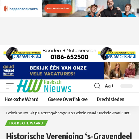
Aa
Lettergrootte
aanpassen
Hoeksche Waard
Goeree Overflakkee
Drechtsteden
Hoeksch Nieuws – Altijd als eerste op de hoogte in de Hoeksche Waard
>
Hoeksche Waard
>
Historische Vereniging ‘s-Gravendeel mag dit jaar 30 kaarsjes uitblazen
HOEKSCHE WAARD
Historische Vereniging ‘s-Gravendeel