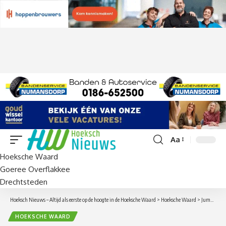
Aa
Lettergrootte
Hoeksche Waard
aanpassen
Goeree Overflakkee
Drechtsteden
Hoeksch Nieuws – Altijd als eerste op de hoogte in de Hoeksche Waard
>
Hoeksche Waard
>
Jumbo van der Hoek sluit zich aan bij Dappre: lokaal pinnen wordt sparen voor je favoriete club én voor jezelf
HOEKSCHE WAARD