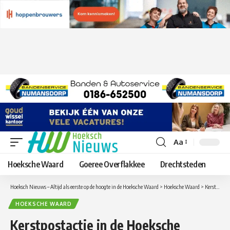
Aa
Lettergrootte
aanpassen
Hoeksche Waard
Goeree Overflakkee
Drechtsteden
Hoeksch Nieuws – Altijd als eerste op de hoogte in de Hoeksche Waard
>
Hoeksche Waard
>
Kerstpostactie in de Hoeksche Waard levert flink bedrag op
HOEKSCHE WAARD
Kerstpostactie in de Hoeksche