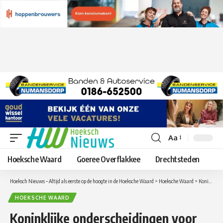
Aa
Lettergrootte
aanpassen
Hoeksche Waard
Goeree Overflakkee
Drechtsteden
Hoeksch Nieuws – Altijd als eerste op de hoogte in de Hoeksche Waard
>
Hoeksche Waard
>
Koninklijke onderscheidingen voor gereformeerd kostersechtpaar Engelen in Oud-Beijerland
HOEKSCHE WAARD
Koninklijke onderscheidingen voor