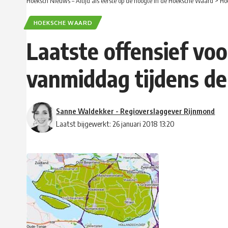
Hoeksch Nieuws – Altijd als eerste op de hoogte in de Hoeksche Waard
>
Ho
HOEKSCHE WAARD
Laatste offensief vo
vanmiddag tijdens de
Sanne Waldekker - Regioverslaggever Rijnmond
Laatst bijgewerkt: 26 januari 2018 13:20