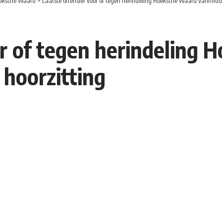
eksche Waard
>
Laatste offensief voor of tegen herindeling Hoeksche Waard vanmidda
or of tegen herindeling
 hoorzitting