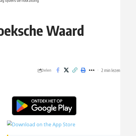
g tijdens de hoorzitting
 Hoeksche Waard
2 min lezen
Delen