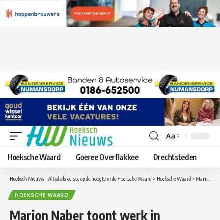
Aa
Lettergrootte
aanpassen
Hoeksche Waard
Goeree Overflakkee
Drechtsteden
Hoeksch Nieuws – Altijd als eerste op de hoogte in de Hoeksche Waard
>
Hoeksche Waard
>
Marion Naber toont werk in dienstencenrum ’t Weegje
HOEKSCHE WAARD
Marion Naber toont werk in