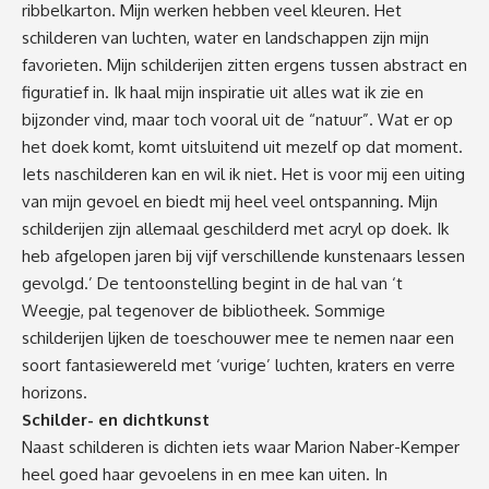
ribbelkarton.
Mijn werken hebben veel kleuren. Het
schilderen van luchten, water en landschappen zijn mijn
favorieten. Mijn schilderijen zitten ergens tussen abstract en
figuratief in. Ik haal mijn inspiratie uit alles wat ik zie en
bijzonder vind, maar toch vooral uit de “natuur”. Wat er op
het doek komt, komt uitsluitend uit mezelf op dat moment.
Iets naschilderen kan en wil ik niet. Het is voor mij een uiting
van mijn gevoel en biedt mij heel veel ontspanning. Mijn
schilderijen zijn allemaal geschilderd met acryl op doek. Ik
heb afgelopen jaren bij vijf verschillende kunstenaars lessen
gevolgd.’ De tentoonstelling begint in de hal van ‘t
Weegje, pal tegenover de bibliotheek. Sommige
schilderijen lijken de toeschouwer mee te nemen naar een
soort fantasiewereld met ‘vurige’ luchten, kraters en verre
horizons.
Schilder- en dichtkunst
Naast schilderen is dichten iets waar Marion Naber-Kemper
heel goed haar gevoelens in en mee kan uiten. In