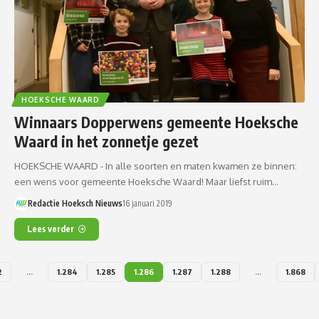
HOEKSCHE WAARD
Winnaars Dopperwens gemeente Hoeksche
Waard in het zonnetje gezet
HOEKSCHE WAARD - In alle soorten en maten kwamen ze binnen:
een wens voor gemeente Hoeksche Waard! Maar liefst ruim…
Redactie Hoeksch Nieuws
16 januari 2019
Lees verder
2
…
1.284
1.285
1.286
1.287
1.288
…
1.868