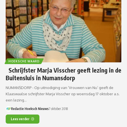
HOEKSCHE WAARD
Schrijfster Marja Visscher geeft lezing in de
Buitensluis in Numansdorp
NUMANSDORP - Op uitnodiging van ‘Vrouwen van Nu’ geeft de
Klaaswaalse schrijfster Marja Visscher op woensdag 17 oktober a.s.
een lezing…
Redactie Hoeksch Nieuws
7 oktober 2018
Lees verder