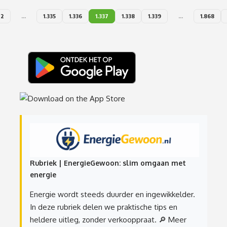
2
…
1.335
1.336
1.337
1.338
1.339
…
1.868
Rubriek | EnergieGewoon: slim omgaan met
energie
Energie wordt steeds duurder en ingewikkelder.
In deze rubriek delen we praktische tips en
heldere uitleg, zonder verkooppraat.
🔎 Meer