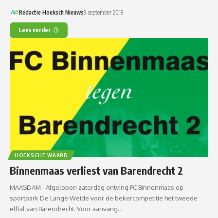
Redactie Hoeksch Nieuws
9 september 2018
Lees verder
HOEKSCHE WAARD
Binnenmaas verliest van Barendrecht 2
MAASDAM - Afgelopen zaterdag ontving FC Binnenmaas op
sportpark De Lange Weide voor de bekercompetitie het tweede
elftal van Barendrecht. Voor aanvang…