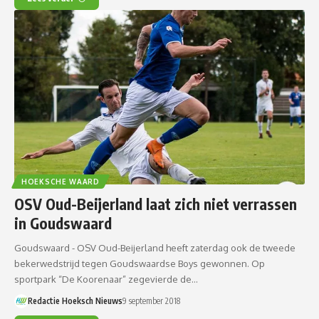
HOEKSCHE WAARD
OSV Oud-Beijerland laat zich niet verrassen
in Goudswaard
Goudswaard - OSV Oud-Beijerland heeft zaterdag ook de tweede
bekerwedstrijd tegen Goudswaardse Boys gewonnen. Op
sportpark “De Koorenaar” zegevierde de…
Redactie Hoeksch Nieuws
9 september 2018