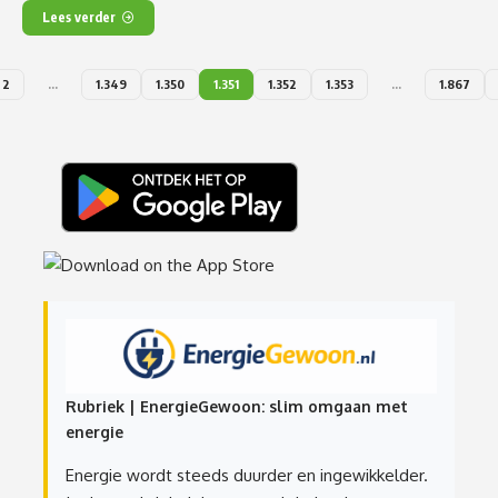
Lees verder
2
…
1.349
1.350
1.351
1.352
1.353
…
1.867
Rubriek | EnergieGewoon: slim omgaan met
energie
Energie wordt steeds duurder en ingewikkelder.