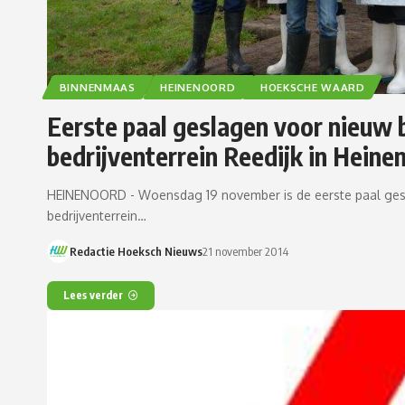
BINNENMAAS
HEINENOORD
HOEKSCHE WAARD
Eerste paal geslagen voor nieuw 
bedrijventerrein Reedijk in Heine
HEINENOORD - Woensdag 19 november is de eerste paal gesl
bedrijventerrein…
Redactie Hoeksch Nieuws
21 november 2014
Lees verder