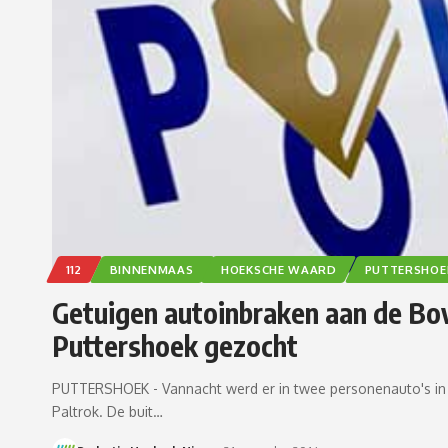
112
BINNENMAAS
HOEKSCHE WAARD
PUTTERSHOE
Getuigen autoinbraken aan de Bov
Puttershoek gezocht
PUTTERSHOEK - Vannacht werd er in twee personenauto's in 
Paltrok. De buit…