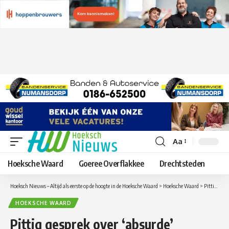
Aa
Lettergrootte
aanpassen
Hoeksche Waard
Goeree Overflakkee
Drechtsteden
Hoeksch Nieuws – Altijd als eerste op de hoogte in de Hoeksche Waard
>
Hoeksche Waard
>
Pittig gesprek over ‘absurde’ maatregelen Haringvlietbrug: ‘Twee jaar is echt te lang’
HOEKSCHE WAARD
Pittig gesprek over ‘absurde’