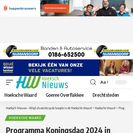
Aa
Lettergrootte
aanpassen
Hoeksche Waard
Goeree Overflakkee
Drechtsteden
Hoeksch Nieuws – Altijd als eerste op de hoogte in de Hoeksche Waard
>
Hoeksche Waard
>
Programma Koningsdag 2024 in Mijnsheerenland
HOEKSCHE WAARD
Programma Koningsdag 2024 in