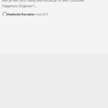
Ben je een tech savvy Jedi Rockstar of een Customer
Happiness Engineer?…
Hoeksche Recruiter
4 mei 2017