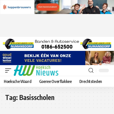
Hoeksche Waard
Goeree Overflakkee
Drechtsteden
Tag:
Basisscholen