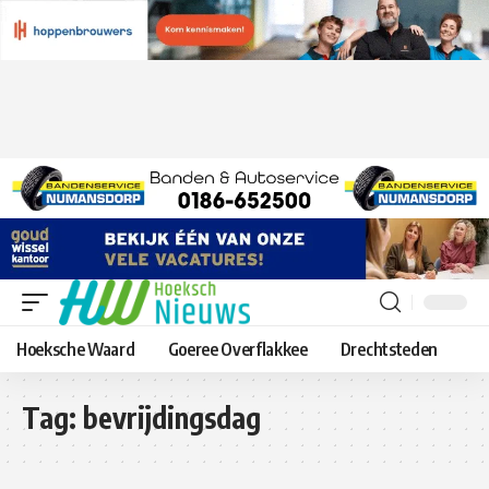
Hoeksche Waard
Goeree Overflakkee
Drechtsteden
Tag:
bevrijdingsdag