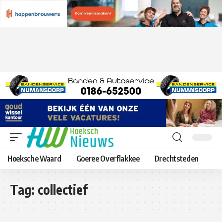
Hoeksche Waard
Goeree Overflakkee
Drechtsteden
Tag:
collectief