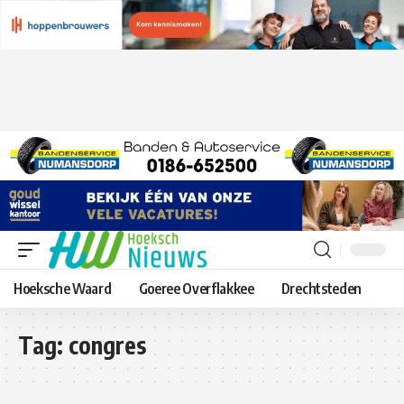
Hoeksche Waard
Goeree Overflakkee
Drechtsteden
Tag:
congres