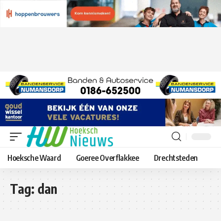
Hoeksche Waard
Goeree Overflakkee
Drechtsteden
Tag:
dan