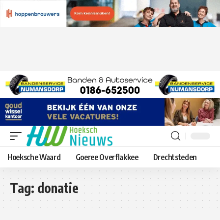
Hoeksche Waard
Goeree Overflakkee
Drechtsteden
Tag:
donatie