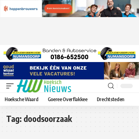
Hoeksche Waard
Goeree Overflakkee
Drechtsteden
Tag:
doodsoorzaak