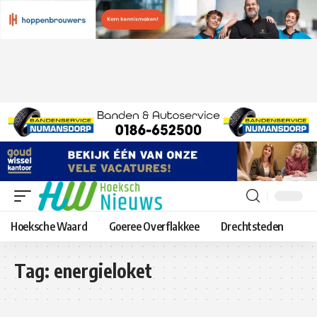
Hoeksche Waard
Goeree Overflakkee
Drechtsteden
Tag:
energieloket