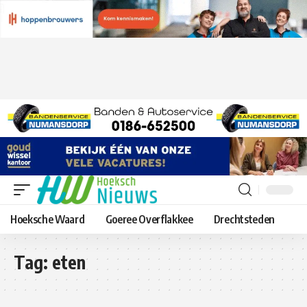
Hoeksche Waard
Goeree Overflakkee
Drechtsteden
Tag:
eten