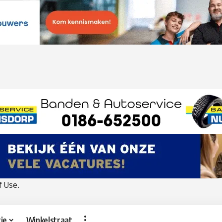
f Use
.
ie
Winkelstraat