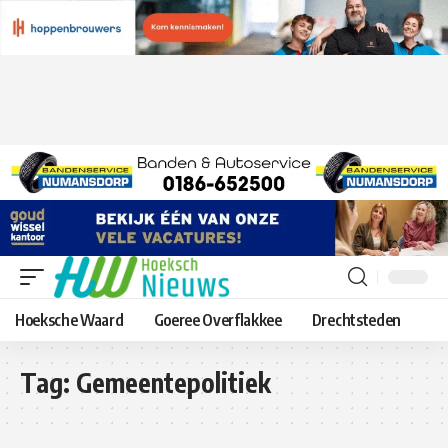
Hoeksche Waard
Goeree Overflakkee
Drechtsteden
Tag:
Gemeentepolitiek