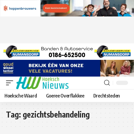
Hoeksche Waard
Goeree Overflakkee
Drechtsteden
Tag:
gezichtsbehandeling