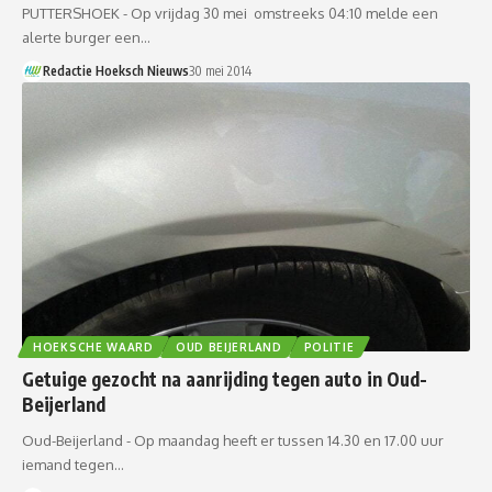
PUTTERSHOEK - Op vrijdag 30 mei omstreeks 04:10 melde een
alerte burger een…
Redactie Hoeksch Nieuws
30 mei 2014
HOEKSCHE WAARD
OUD BEIJERLAND
POLITIE
Getuige gezocht na aanrijding tegen auto in Oud-
Beijerland
Oud-Beijerland - Op maandag heeft er tussen 14.30 en 17.00 uur
iemand tegen…