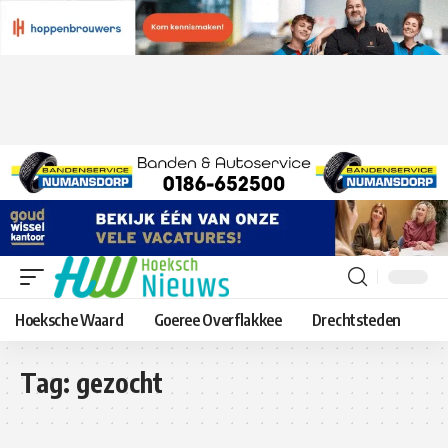
Hoeksche Waard
Goeree Overflakkee
Drechtsteden
Tag:
gezocht