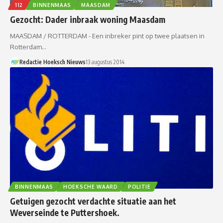
112
BINNENMAAS
MAASDAM
Gezocht: Dader inbraak woning Maasdam
MAASDAM / ROTTERDAM - Een inbreker pint op twee plaatsen in
Rotterdam…
Redactie Hoeksch Nieuws
13 augustus 2014
BINNENMAAS
HOEKSCHE WAARD
POLITIE
Getuigen gezocht verdachte situatie aan het
Weverseinde te Puttershoek.