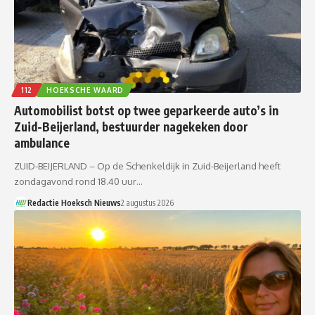
112
HOEKSCHE WAARD
Automobilist botst op twee geparkeerde auto’s in
Zuid-Beijerland, bestuurder nagekeken door
ambulance
ZUID-BEIJERLAND – Op de Schenkeldijk in Zuid-Beijerland heeft
zondagavond rond 18.40 uur…
Redactie Hoeksch Nieuws
2 augustus 2026