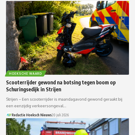
HOEKSCHE WAARD
Scooterrijder gewond na botsing tegen boom op
Schuringsedijk in Strijen
Strijen – Een scooterrijder is maandagavond gewond geraakt bij
een eenzijdig verkeersongeval…
Redactie Hoeksch Nieuws
20 juli 2026