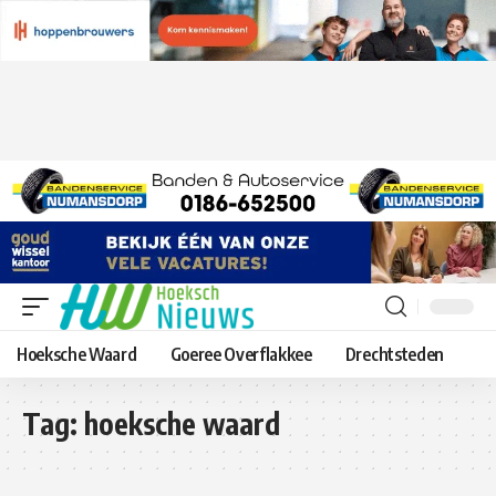
Hoeksche Waard
Goeree Overflakkee
Drechtsteden
Tag:
hoeksche waard