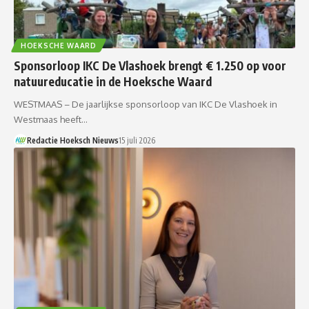
HOEKSCHE WAARD
Sponsorloop IKC De Vlashoek brengt € 1.250 op voor
natuureducatie in de Hoeksche Waard
WESTMAAS – De jaarlijkse sponsorloop van IKC De Vlashoek in
Westmaas heeft…
Redactie Hoeksch Nieuws
15 juli 2026