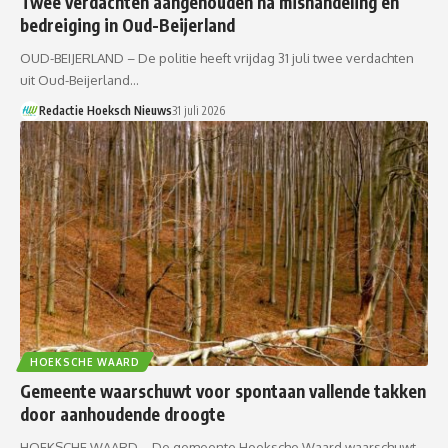
Twee verdachten aangehouden na mishandeling en
bedreiging in Oud-Beijerland
OUD-BEIJERLAND – De politie heeft vrijdag 31 juli twee verdachten
uit Oud-Beijerland…
Redactie Hoeksch Nieuws
31 juli 2026
HOEKSCHE WAARD
Gemeente waarschuwt voor spontaan vallende takken
door aanhoudende droogte
HOEKSCHE WAARD – De gemeente Hoeksche Waard waarschuwt