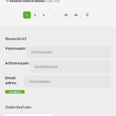
Redactie Hoeksch Nieuws
29 juni 2026
1
2
3
…
33
34
Nieuwsbrief
Voornaam:
Achternaam:
Email
adres:
Onderdeel van: