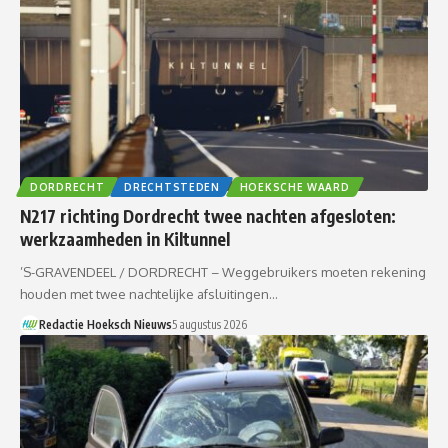
DORDRECHT
DRECHTSTEDEN
HOEKSCHE WAARD
N217 richting Dordrecht twee nachten afgesloten:
werkzaamheden in Kiltunnel
’S-GRAVENDEEL / DORDRECHT – Weggebruikers moeten rekening
houden met twee nachtelijke afsluitingen…
Redactie Hoeksch Nieuws
5 augustus 2026