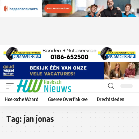
Hoeksche Waard
Goeree Overflakkee
Drechtsteden
Tag:
jan jonas