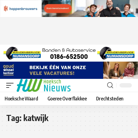
Hoeksche Waard
Goeree Overflakkee
Drechtsteden
Tag:
katwijk