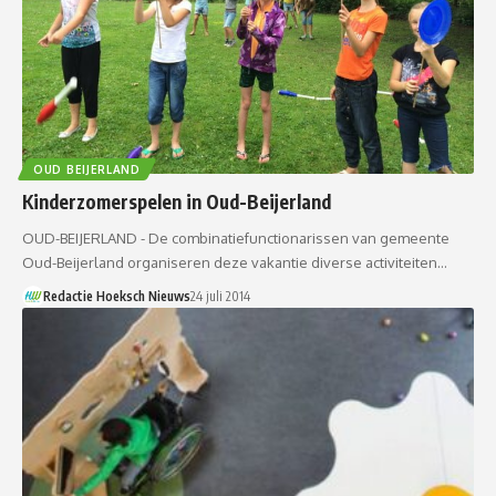
OUD BEIJERLAND
Kinderzomerspelen in Oud-Beijerland
OUD-BEIJERLAND - De combinatiefunctionarissen van gemeente
Oud-Beijerland organiseren deze vakantie diverse activiteiten…
Redactie Hoeksch Nieuws
24 juli 2014