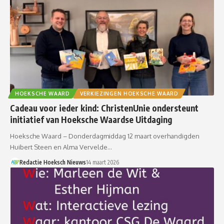
HOEKSCHE WAARD
VERKIEZINGEN HOEKSCHE WAARD
Cadeau voor ieder kind: ChristenUnie ondersteunt
initiatief van Hoeksche Waardse Uitdaging
Hoeksche Waard – Donderdagmiddag 12 maart overhandigden
Huibert Steen en Alma Vervelde…
Redactie Hoeksch Nieuws
14 maart 2026