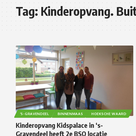
Tag:
Kinderopvang. Bui
’S-GRAVENDEEL
BINNENMAAS
HOEKSCHE WAARD
Kinderopvang Kidspalace in ‘s-
Gravendeel heeft 2e BSO locatie