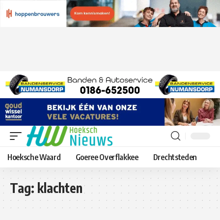
Hoeksche Waard
Goeree Overflakkee
Drechtsteden
Tag:
klachten