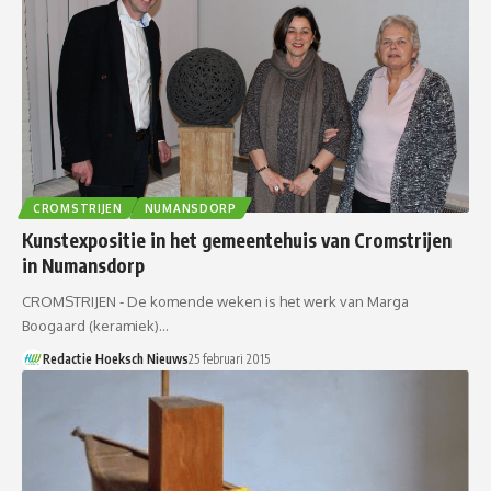
CROMSTRIJEN
NUMANSDORP
Kunstexpositie in het gemeentehuis van Cromstrijen
in Numansdorp
CROMSTRIJEN - De komende weken is het werk van Marga
Boogaard (keramiek)…
Redactie Hoeksch Nieuws
25 februari 2015