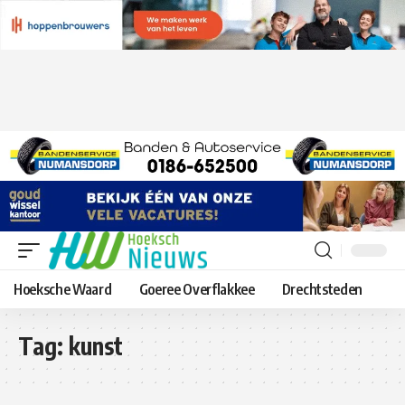
Hoeksche Waard
Goeree Overflakkee
Drechtsteden
Tag:
kunst