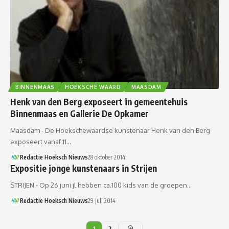
BINNENMAAS
HOEKSCHE WAARD
MAASDAM
Henk van den Berg exposeert in gemeentehuis
Binnenmaas en Gallerie De Opkamer
Maasdam - De Hoekschewaardse kunstenaar Henk van den Berg
exposeert vanaf 11…
Redactie Hoeksch Nieuws
28 oktober 2014
Expositie jonge kunstenaars in Strijen
STRIJEN - Op 26 juni jl hebben ca.100 kids van de groepen…
Redactie Hoeksch Nieuws
29 juli 2014
1
2