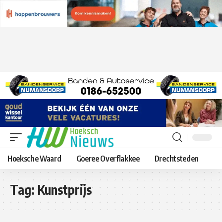
Hoeksche Waard
Goeree Overflakkee
Drechtsteden
Tag:
Kunstprijs