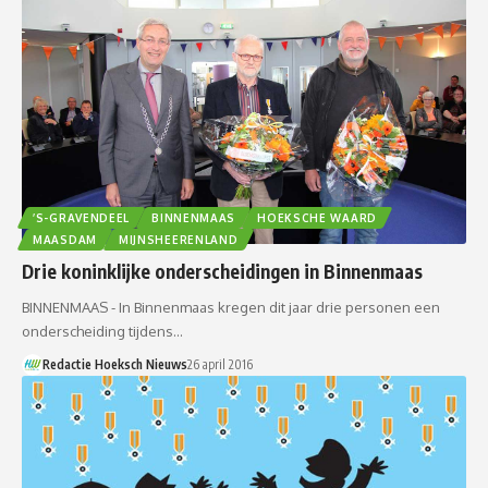
’S-GRAVENDEEL
BINNENMAAS
HOEKSCHE WAARD
MAASDAM
MIJNSHEERENLAND
Drie koninklijke onderscheidingen in Binnenmaas
BINNENMAAS - In Binnenmaas kregen dit jaar drie personen een
onderscheiding tijdens…
Redactie Hoeksch Nieuws
26 april 2016