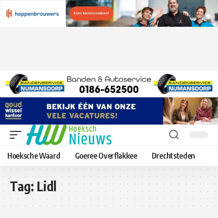
Hoeksche Waard
Goeree Overflakkee
Drechtsteden
Tag:
Lidl