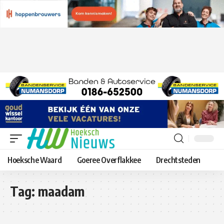
Hoeksche Waard
Goeree Overflakkee
Drechtsteden
Tag:
maadam