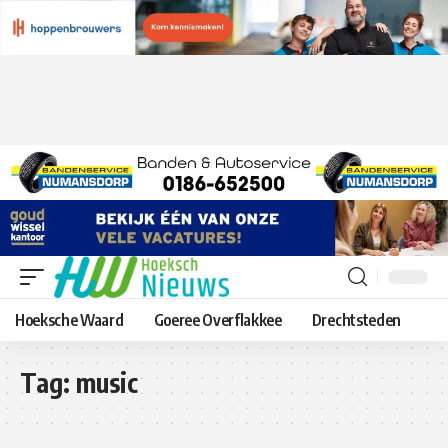
Hoeksche Waard
Goeree Overflakkee
Drechtsteden
Tag:
music