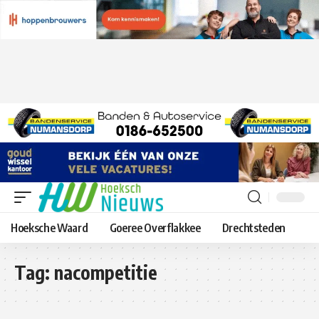
Hoeksche Waard
Goeree Overflakkee
Drechtsteden
Tag:
nacompetitie