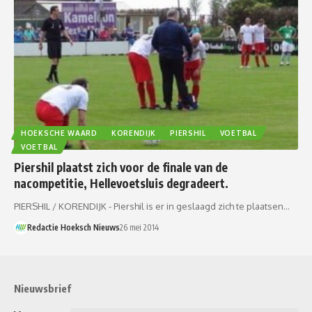
HOEKSCHE WAARD
KORENDIJK
PIERSHIL
VOETBAL
VOETBAL
Piershil plaatst zich voor de finale van de
nacompetitie, Hellevoetsluis degradeert.
PIERSHIL / KORENDIJK - Piershil is er in geslaagd zich te plaatsen…
Redactie Hoeksch Nieuws
26 mei 2014
Nieuwsbrief