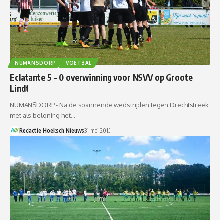
NUMANSDORP
VOETBAL
Eclatante 5 – 0 overwinning voor NSVV op Groote
Lindt
NUMANSDORP - Na de spannende wedstrijden tegen Drechtstreek
met als beloning het…
Redactie Hoeksch Nieuws
31 mei 2015