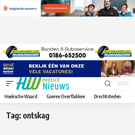
Hoeksche Waard
Goeree Overflakkee
Drechtsteden
Tag:
ontskag